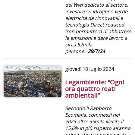
del Wwf dedicato al settore,
investire su idrogeno verde,
elettricità da rinnovabili e
tecnologia Direct reduced
iron permetterà di abbattere
le emissioni e dare lavoro a
circa 52mila
persone.
29/7/24
giovedì
18 luglio 2024
Legambiente: “Ogni
ora quattro reati
ambientali”
Secondo il Rapporto
Ecomafia, commessi nel
2023 oltre 35mila illeciti, il
15,6% in più rispetto all’anno
prima, che hanno generato