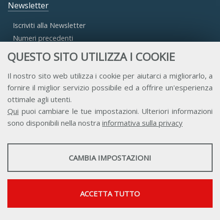
Newsletter
Iscriviti alla Newsletter
Numeri precedenti
QUESTO SITO UTILIZZA I COOKIE
Area Riservata
Il nostro sito web utilizza i cookie per aiutarci a migliorarlo, a
fornire il miglior servizio possibile ed a offrire un'esperienza
Accesso Aderenti
ottimale agli utenti.
Accesso Consulta
Qui
puoi cambiare le tue impostazioni. Ulteriori informazioni
Accesso Team
sono disponibili nella nostra
informativa sulla privacy
STATISTICHE
CAMBIA IMPOSTAZIONI
Strumenti statistici che raccolgono dati anonimi sull'utilizzo e la
funzionalità del sito web.
Contatti
Privacy
Trasparenza
Credits
Mostra maggiori informazioni
ACCETTA TUTTO
Google Analytics
SERVIZI FACOLTATVI