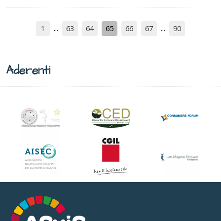
1
63
64
65
66
67
90
Aderenti