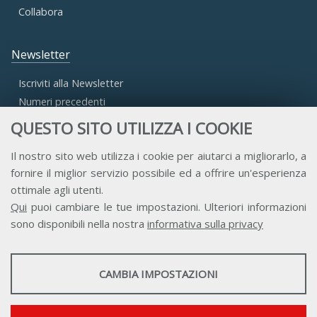
Collabora
Newsletter
Iscriviti alla Newsletter
Numeri precedenti
QUESTO SITO UTILIZZA I COOKIE
Area Riservata
Il nostro sito web utilizza i cookie per aiutarci a migliorarlo, a
fornire il miglior servizio possibile ed a offrire un'esperienza
Accesso Aderenti
ottimale agli utenti.
Accesso Consulta
Qui
puoi cambiare le tue impostazioni. Ulteriori informazioni
Accesso Team
sono disponibili nella nostra
informativa sulla privacy
STATISTICHE
CAMBIA IMPOSTAZIONI
Strumenti statistici che raccolgono dati anonimi sull'utilizzo e la
funzionalità del sito web.
Contatti
Privacy
Trasparenza
Credits