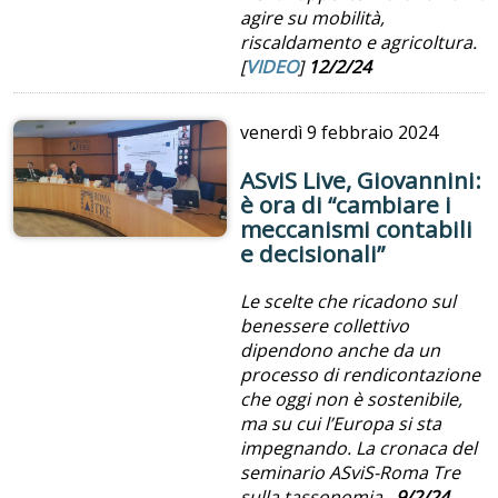
agire su mobilità,
riscaldamento e agricoltura.
[
VIDEO
]
12/2/24
venerdì
9 febbraio 2024
ASviS Live, Giovannini:
è ora di “cambiare i
meccanismi contabili
e decisionali”
Le scelte che ricadono sul
benessere collettivo
dipendono anche da un
processo di rendicontazione
che oggi non è sostenibile,
ma su cui l’Europa si sta
impegnando. La cronaca del
seminario ASviS-Roma Tre
sulla tassonomia.
9/2/24