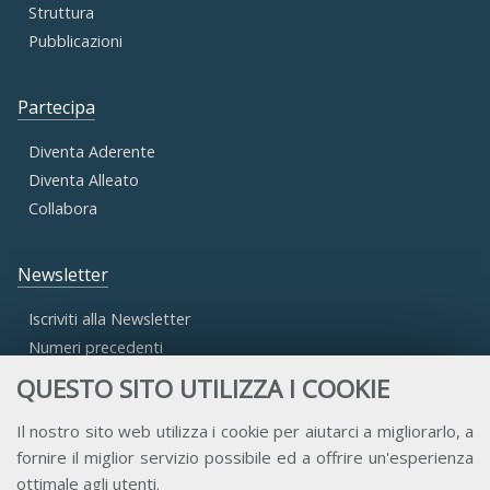
Struttura
Pubblicazioni
Partecipa
Diventa Aderente
Diventa Alleato
Collabora
Newsletter
Iscriviti alla Newsletter
Numeri precedenti
QUESTO SITO UTILIZZA I COOKIE
Area Riservata
Il nostro sito web utilizza i cookie per aiutarci a migliorarlo, a
fornire il miglior servizio possibile ed a offrire un'esperienza
Accesso Aderenti
ottimale agli utenti.
Accesso Consulta