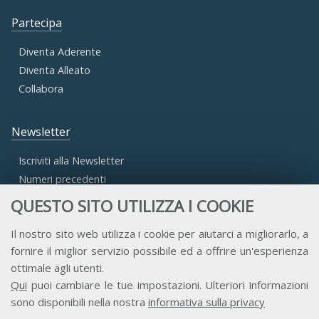
Partecipa
Diventa Aderente
Diventa Alleato
Collabora
Newsletter
Iscriviti alla Newsletter
Numeri precedenti
QUESTO SITO UTILIZZA I COOKIE
Area Riservata
Il nostro sito web utilizza i cookie per aiutarci a migliorarlo, a
fornire il miglior servizio possibile ed a offrire un'esperienza
Accesso Aderenti
ottimale agli utenti.
Accesso Consulta
Qui
puoi cambiare le tue impostazioni. Ulteriori informazioni
Accesso Team
sono disponibili nella nostra
informativa sulla privacy