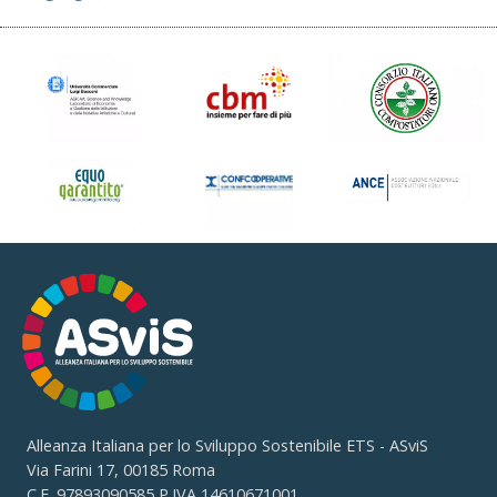
Alleanza Italiana per lo Sviluppo Sostenibile ETS - ASviS
Via Farini 17, 00185 Roma
C.F. 97893090585 P.IVA 14610671001