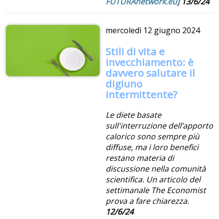
FUTURAnetwork.eu
]
13/6/24
mercoledì
12 giugno 2024
Stili di vita e
invecchiamento: è
davvero salutare il
digiuno
intermittente?
Le diete basate
sull'interruzione dell’apporto
calorico sono sempre più
diffuse, ma i loro benefici
restano materia di
discussione nella comunità
scientifica. Un articolo del
settimanale The Economist
prova a fare chiarezza.
12/6/24