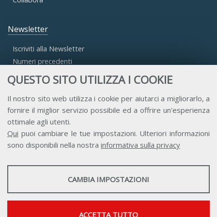
Newsletter
Iscriviti alla Newsletter
Numeri precedenti
QUESTO SITO UTILIZZA I COOKIE
Area Riservata
Il nostro sito web utilizza i cookie per aiutarci a migliorarlo, a
fornire il miglior servizio possibile ed a offrire un'esperienza
Accesso Aderenti
ottimale agli utenti.
Accesso Consulta
Qui
puoi cambiare le tue impostazioni. Ulteriori informazioni
Accesso Team
sono disponibili nella nostra
informativa sulla privacy
STATISTICHE
CAMBIA IMPOSTAZIONI
Strumenti statistici che raccolgono dati anonimi sull'utilizzo e la
funzionalità del sito web.
Contatti
Privacy
Trasparenza
Credits
Mostra maggiori informazioni
ACCETTA TUTTO