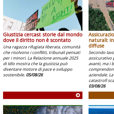
Giustizia cercasi: storie dal mondo
Assicurazio
dove il diritto non è scontato
naturali: i
diffuse
Una ragazza rifugiata liberata, comunità
che risolvono i conflitti, tribunali pensati
Secondo lavoc
per i minori. La Relazione annuale 2025
assicurativo 
di Idlo mostra che la giustizia può
avanti, ma i 
diventare motore di pace e sviluppo
comprendono 
sostenibile.
05/08/26
aziendale. La
catastrofi scar
03/08/26