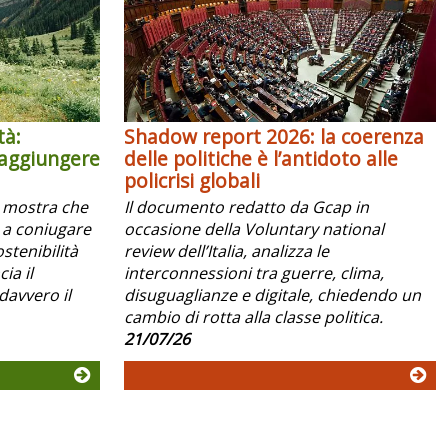
tà:
Shadow report 2026: la coerenza
raggiungere
delle politiche è l’antidoto alle
policrisi globali
x mostra che
Il documento redatto da Gcap in
 a coniugare
occasione della Voluntary national
ostenibilità
review dell’Italia, analizza le
ia il
interconnessioni tra guerre, clima,
davvero il
disuguaglianze e digitale, chiedendo un
cambio di rotta alla classe politica.
21/07/26