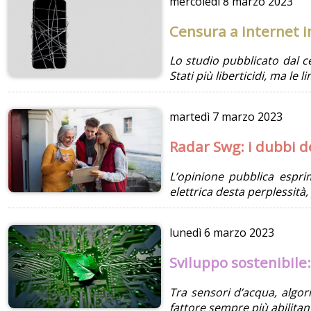
mercoledì
8 marzo 2023
Censura a internet i
Lo studio pubblicato dal ce
Stati più liberticidi, ma le
martedì
7 marzo 2023
Radar Swg: i dubbi de
L’opinione pubblica esprim
elettrica desta perplessità
lunedì
6 marzo 2023
Sviluppo sostenibile
Tra sensori d’acqua, algor
fattore sempre più abilitan