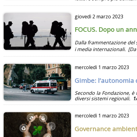
giovedì
2 marzo 2023
FOCUS. Dopo un anno 
Dalla frammentazione del s
i media internazionali. [D
mercoledì
1 marzo 2023
Gimbe: l’autonomia di
Secondo la Fondazione, è f
diversi sistemi regionali.
1
mercoledì
1 marzo 2023
Governance ambienta