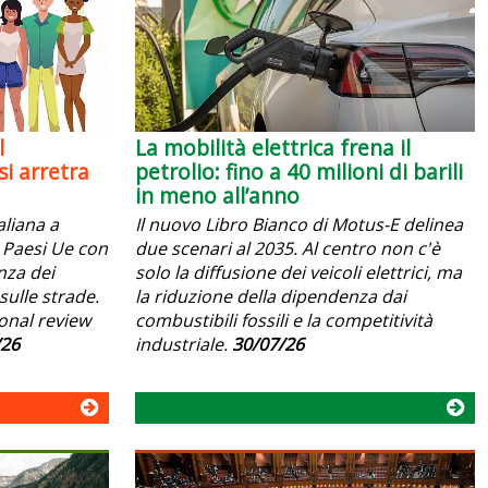
l
La mobilità elettrica frena il
i arretra
petrolio: fino a 40 milioni di barili
in meno all’anno
aliana a
Il nuovo Libro Bianco di Motus-E delinea
 i Paesi Ue con
due scenari al 2035. Al centro non c'è
anza dei
solo la diffusione dei veicoli elettrici, ma
sulle strade.
la riduzione della dipendenza dai
ional review
combustibili fossili e la competitività
/26
industriale.
30/07/26