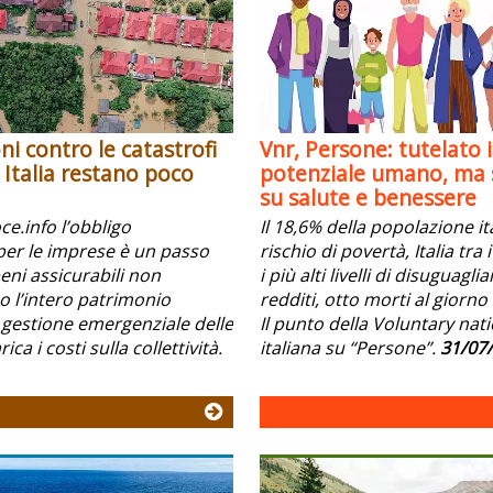
ni contro le catastrofi
Vnr, Persone: tutelato i
n Italia restano poco
potenziale umano, ma s
su salute e benessere
e.info l’obbligo
Il 18,6% della popolazione it
per le imprese è un passo
rischio di povertà, Italia tra
beni assicurabili non
i più alti livelli di disuguagli
l’intero patrimonio
redditi, otto morti al giorno 
 gestione emergenziale delle
Il punto della Voluntary nat
ica i costi sulla collettività.
italiana su “Persone”.
31/07