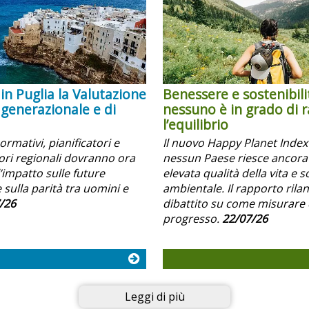
in Puglia la Valutazione
Benessere e sostenibili
 generazionale e di
nessuno è in grado di 
l’equilibrio
normativi, pianificatori e
Il nuovo Happy Planet Inde
i regionali dovranno ora
nessun Paese riesce ancora
’impatto sulle future
elevata qualità della vita e s
 sulla parità tra uomini e
ambientale. Il rapporto rilanc
/26
dibattito su come misurare 
progresso.
22/07/26
Leggi di più