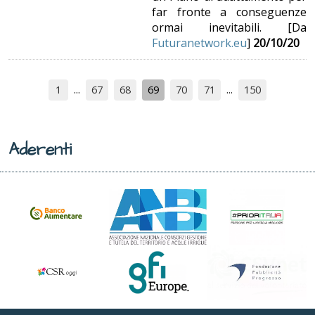
far fronte a conseguenze
ormai inevitabili. [Da
Futuranetwork.eu
]
20/10/20
1
67
68
69
70
71
150
Aderenti