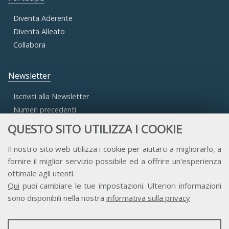
Diventa Aderente
Diventa Alleato
Collabora
Newsletter
Iscriviti alla Newsletter
Numeri precedenti
QUESTO SITO UTILIZZA I COOKIE
Area Riservata
Il nostro sito web utilizza i cookie per aiutarci a migliorarlo, a
fornire il miglior servizio possibile ed a offrire un'esperienza
Accesso Aderenti
ottimale agli utenti.
Accesso Consulta
Qui
puoi cambiare le tue impostazioni. Ulteriori informazioni
Accesso Team
sono disponibili nella nostra
informativa sulla privacy
STATISTICHE