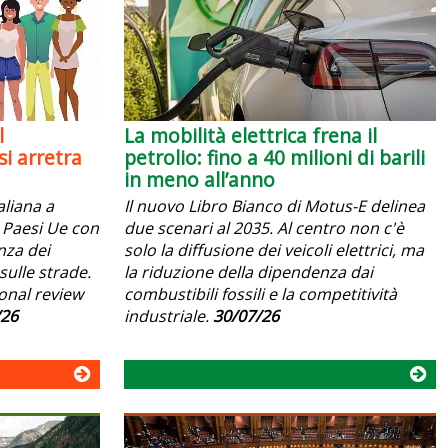
l
La mobilità elettrica frena il
i arretra
petrolio: fino a 40 milioni di barili
in meno all’anno
aliana a
Il nuovo Libro Bianco di Motus-E delinea
 i Paesi Ue con
due scenari al 2035. Al centro non c'è
anza dei
solo la diffusione dei veicoli elettrici, ma
sulle strade.
la riduzione della dipendenza dai
ional review
combustibili fossili e la competitività
/26
industriale.
30/07/26