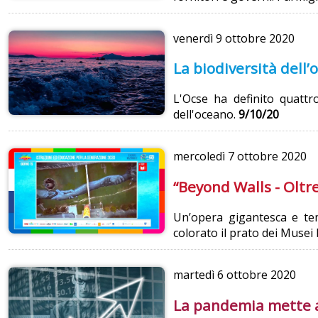
venerdì
9 ottobre 2020
La biodiversità dell’
L'Ocse ha definito quattr
dell'oceano.
9/10/20
mercoledì
7 ottobre 2020
“Beyond Walls - Oltre
Un’opera gigantesca e tem
colorato il prato dei Musei 
martedì
6 ottobre 2020
La pandemia mette a 