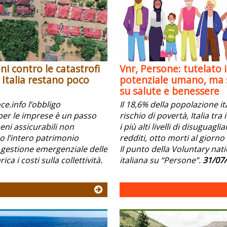
ni contro le catastrofi
Vnr, Persone: tutelato i
n Italia restano poco
potenziale umano, ma s
su salute e benessere
e.info l’obbligo
Il 18,6% della popolazione it
per le imprese è un passo
rischio di povertà, Italia tra
beni assicurabili non
i più alti livelli di disuguagli
l’intero patrimonio
redditi, otto morti al giorno 
 gestione emergenziale delle
Il punto della Voluntary nat
ica i costi sulla collettività.
italiana su “Persone”.
31/07