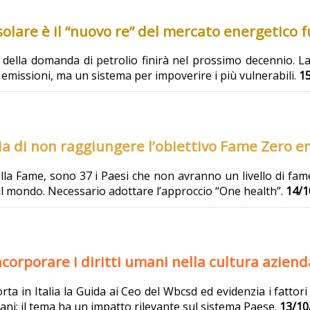
solare è il “nuovo re” del mercato energetico 
ita della domanda di petrolio finirà nel prossimo decennio.
emissioni, ma un sistema per impoverire i più vulnerabili.
1
ia di non raggiungere l’obiettivo Fame Zero en
ella Fame, sono 37 i Paesi che non avranno un livello di f
il mondo. Necessario adottare l’approccio “One health”.
14/1
corporare i diritti umani nella cultura aziend
a in Italia la Guida ai Ceo del Wbcsd ed evidenzia i fattor
iani: il tema ha un impatto rilevante sul sistema Paese.
13/10