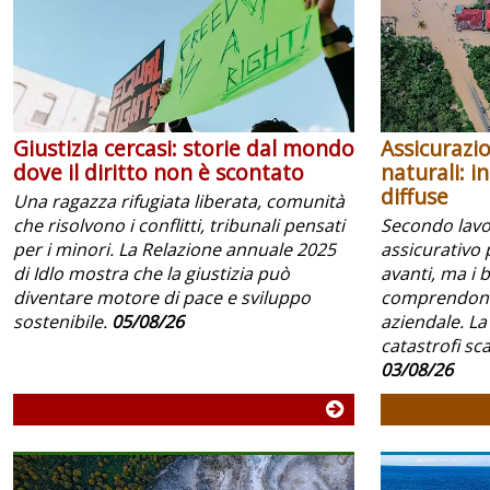
Giustizia cercasi: storie dal mondo
Assicurazio
dove il diritto non è scontato
naturali: i
diffuse
Una ragazza rifugiata liberata, comunità
che risolvono i conflitti, tribunali pensati
Secondo lavoc
per i minori. La Relazione annuale 2025
assicurativo 
di Idlo mostra che la giustizia può
avanti, ma i 
diventare motore di pace e sviluppo
comprendono 
sostenibile.
05/08/26
aziendale. La
catastrofi scar
03/08/26