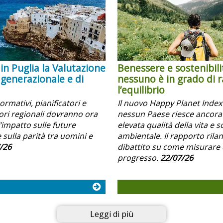
in Puglia la Valutazione
Benessere e sostenibili
 generazionale e di
nessuno è in grado di 
l’equilibrio
normativi, pianificatori e
Il nuovo Happy Planet Inde
i regionali dovranno ora
nessun Paese riesce ancora
’impatto sulle future
elevata qualità della vita e s
 sulla parità tra uomini e
ambientale. Il rapporto rilanc
/26
dibattito su come misurare 
progresso.
22/07/26
Leggi di più