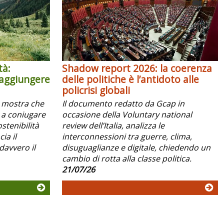
tà:
Shadow report 2026: la coerenza
raggiungere
delle politiche è l’antidoto alle
policrisi globali
x mostra che
Il documento redatto da Gcap in
 a coniugare
occasione della Voluntary national
ostenibilità
review dell’Italia, analizza le
ia il
interconnessioni tra guerre, clima,
davvero il
disuguaglianze e digitale, chiedendo un
cambio di rotta alla classe politica.
21/07/26