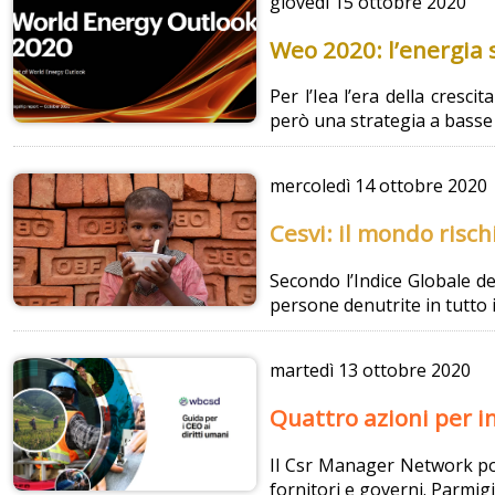
giovedì
15 ottobre 2020
Weo 2020: l’energia 
Per l’Iea l’era della cresc
però una strategia a basse 
mercoledì
14 ottobre 2020
Cesvi: il mondo risch
Secondo l’Indice Globale d
persone denutrite in tutto 
martedì
13 ottobre 2020
Quattro azioni per in
Il Csr Manager Network port
fornitori e governi. Parmig