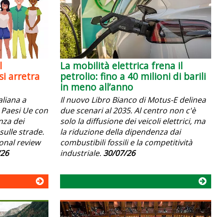
l
La mobilità elettrica frena il
i arretra
petrolio: fino a 40 milioni di barili
in meno all’anno
aliana a
Il nuovo Libro Bianco di Motus-E delinea
 i Paesi Ue con
due scenari al 2035. Al centro non c'è
anza dei
solo la diffusione dei veicoli elettrici, ma
sulle strade.
la riduzione della dipendenza dai
ional review
combustibili fossili e la competitività
/26
industriale.
30/07/26