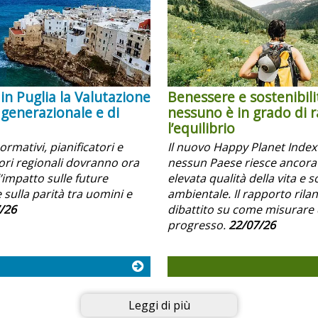
in Puglia la Valutazione
Benessere e sostenibili
 generazionale e di
nessuno è in grado di 
l’equilibrio
normativi, pianificatori e
Il nuovo Happy Planet Inde
i regionali dovranno ora
nessun Paese riesce ancora
’impatto sulle future
elevata qualità della vita e s
 sulla parità tra uomini e
ambientale. Il rapporto rilanc
/26
dibattito su come misurare 
progresso.
22/07/26
Leggi di più