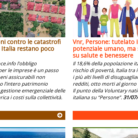
ni contro le catastrofi
Vnr, Persone: tutelato i
n Italia restano poco
potenziale umano, ma s
su salute e benessere
e.info l’obbligo
Il 18,6% della popolazione it
per le imprese è un passo
rischio di povertà, Italia tra
beni assicurabili non
i più alti livelli di disuguagli
l’intero patrimonio
redditi, otto morti al giorno 
 gestione emergenziale delle
Il punto della Voluntary nat
ica i costi sulla collettività.
italiana su “Persone”.
31/07