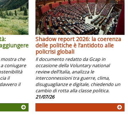
tà:
Shadow report 2026: la coerenza
raggiungere
delle politiche è l’antidoto alle
policrisi globali
x mostra che
Il documento redatto da Gcap in
 a coniugare
occasione della Voluntary national
ostenibilità
review dell’Italia, analizza le
ia il
interconnessioni tra guerre, clima,
davvero il
disuguaglianze e digitale, chiedendo un
cambio di rotta alla classe politica.
21/07/26