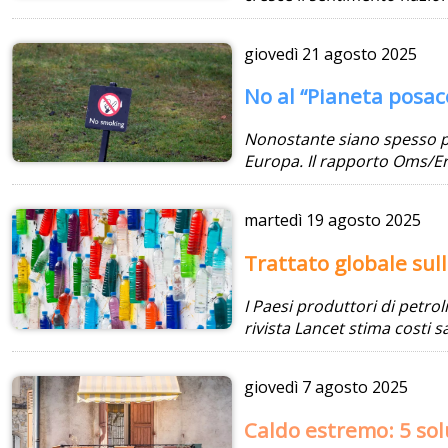
giovedì
21 agosto 2025
No al “Pianeta posac
Nonostante siano spesso pr
Europa. Il rapporto Oms/Er
martedì
19 agosto 2025
Trattato globale sul
I Paesi produttori di petr
rivista Lancet stima costi sa
giovedì
7 agosto 2025
Caldo estremo: 5 solu