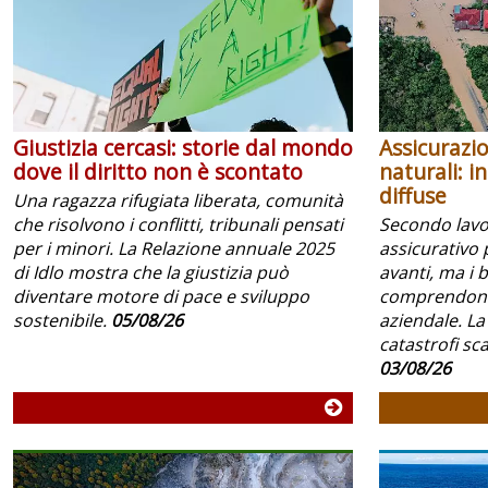
Giustizia cercasi: storie dal mondo
Assicurazio
dove il diritto non è scontato
naturali: i
diffuse
Una ragazza rifugiata liberata, comunità
che risolvono i conflitti, tribunali pensati
Secondo lavoc
per i minori. La Relazione annuale 2025
assicurativo 
di Idlo mostra che la giustizia può
avanti, ma i 
diventare motore di pace e sviluppo
comprendono 
sostenibile.
05/08/26
aziendale. La
catastrofi scar
03/08/26