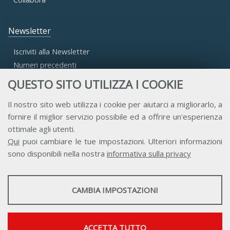
Newsletter
Iscriviti alla Newsletter
Numeri precedenti
QUESTO SITO UTILIZZA I COOKIE
Area Riservata
Il nostro sito web utilizza i cookie per aiutarci a migliorarlo, a
fornire il miglior servizio possibile ed a offrire un'esperienza
Accesso Aderenti
ottimale agli utenti.
Accesso Consulta
Qui
puoi cambiare le tue impostazioni. Ulteriori informazioni
Accesso Team
sono disponibili nella nostra
informativa sulla privacy
STATISTICHE
CAMBIA IMPOSTAZIONI
Strumenti statistici che raccolgono dati anonimi sull'utilizzo e la
funzionalità del sito web.
Contatti
Privacy
Trasparenza
Credits
Mostra maggiori informazioni
ACCETTA TUTTO