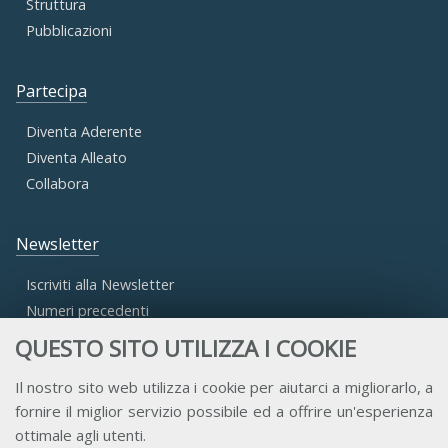
Struttura
Pubblicazioni
Partecipa
Diventa Aderente
Diventa Alleato
Collabora
Newsletter
Iscriviti alla Newsletter
Numeri precedenti
QUESTO SITO UTILIZZA I COOKIE
Area Riservata
Il nostro sito web utilizza i cookie per aiutarci a migliorarlo, a
fornire il miglior servizio possibile ed a offrire un'esperienza
Accesso Aderenti
ottimale agli utenti.
Accesso Consulta