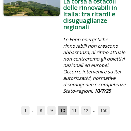
La corsa a ostacoli
delle rinnovabili in
Italia: tra ritardi e
disuguaglianze
regionali
Le Fonti energetiche
rinnovabili non crescono
abbastanza, al ritmo attuale
non centreremo gli obiettivi
nazionali ed europei.
Occorre intervenire su iter
autorizzativi, normative
disomogenee e competenze
Stato-regioni.
10/7/25
1
8
9
10
11
12
150