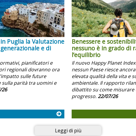
in Puglia la Valutazione
Benessere e sostenibili
 generazionale e di
nessuno è in grado di 
l’equilibrio
normativi, pianificatori e
Il nuovo Happy Planet Inde
i regionali dovranno ora
nessun Paese riesce ancora
’impatto sulle future
elevata qualità della vita e s
 sulla parità tra uomini e
ambientale. Il rapporto rilanc
/26
dibattito su come misurare 
progresso.
22/07/26
Leggi di più