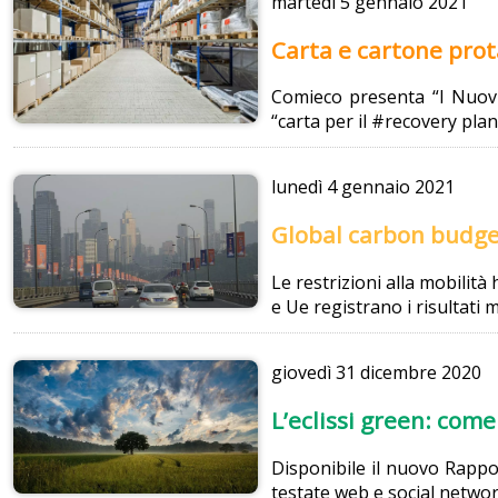
martedì
5 gennaio 2021
Carta e cartone prota
Comieco presenta “I Nuovi 
“carta per il #recovery plan”
lunedì
4 gennaio 2021
Global carbon budget
Le restrizioni alla mobilit
e Ue registrano i risultati 
giovedì
31 dicembre 2020
L’eclissi green: com
Disponibile il nuovo Rappor
testate web e social network