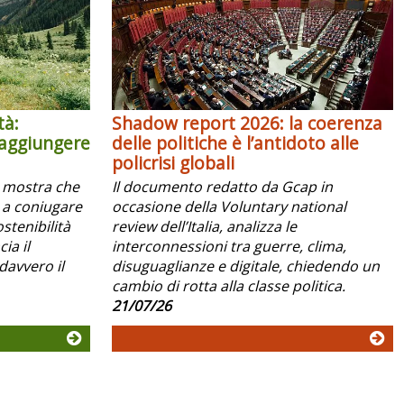
tà:
Shadow report 2026: la coerenza
raggiungere
delle politiche è l’antidoto alle
policrisi globali
x mostra che
Il documento redatto da Gcap in
 a coniugare
occasione della Voluntary national
ostenibilità
review dell’Italia, analizza le
ia il
interconnessioni tra guerre, clima,
davvero il
disuguaglianze e digitale, chiedendo un
cambio di rotta alla classe politica.
21/07/26