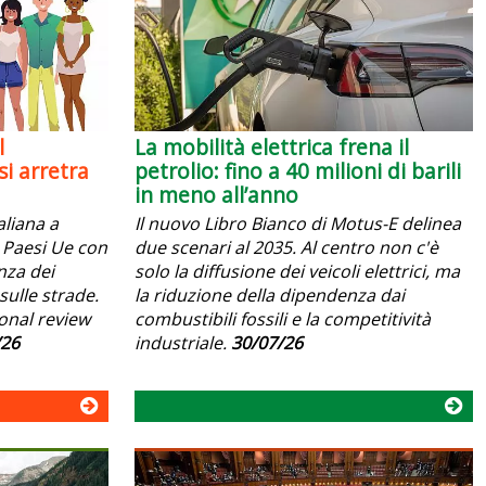
l
La mobilità elettrica frena il
i arretra
petrolio: fino a 40 milioni di barili
in meno all’anno
aliana a
Il nuovo Libro Bianco di Motus-E delinea
 i Paesi Ue con
due scenari al 2035. Al centro non c'è
anza dei
solo la diffusione dei veicoli elettrici, ma
sulle strade.
la riduzione della dipendenza dai
ional review
combustibili fossili e la competitività
/26
industriale.
30/07/26