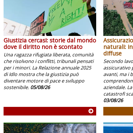
Giustizia cercasi: storie dal mondo
Assicurazio
dove il diritto non è scontato
naturali: i
diffuse
Una ragazza rifugiata liberata, comunità
che risolvono i conflitti, tribunali pensati
Secondo lavoc
per i minori. La Relazione annuale 2025
assicurativo 
di Idlo mostra che la giustizia può
avanti, ma i 
diventare motore di pace e sviluppo
comprendono 
sostenibile.
05/08/26
aziendale. La
catastrofi scar
03/08/26