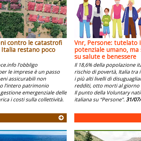
ni contro le catastrofi
Vnr, Persone: tutelato i
n Italia restano poco
potenziale umano, ma s
su salute e benessere
e.info l’obbligo
Il 18,6% della popolazione it
per le imprese è un passo
rischio di povertà, Italia tra
beni assicurabili non
i più alti livelli di disuguagli
l’intero patrimonio
redditi, otto morti al giorno 
 gestione emergenziale delle
Il punto della Voluntary nat
ica i costi sulla collettività.
italiana su “Persone”.
31/07