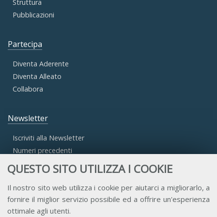
Struttura
Pubblicazioni
Partecipa
Diventa Aderente
Diventa Alleato
Collabora
Newsletter
Iscriviti alla Newsletter
Numeri precedenti
QUESTO SITO UTILIZZA I COOKIE
Area Riservata
Il nostro sito web utilizza i cookie per aiutarci a migliorarlo, a
fornire il miglior servizio possibile ed a offrire un'esperienza
Accesso Aderenti
ottimale agli utenti.
Accesso Consulta