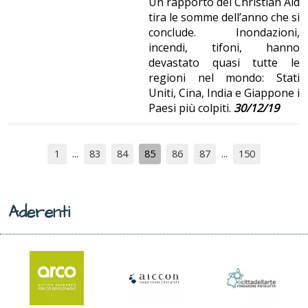
Un rapporto del Christian Aid
tira le somme dell’anno che si
conclude. Inondazioni,
incendi, tifoni, hanno
devastato quasi tutte le
regioni nel mondo: Stati
Uniti, Cina, India e Giappone i
Paesi più colpiti.
30/12/19
1
83
84
85
86
87
150
Aderenti