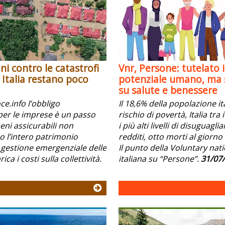
ni contro le catastrofi
Vnr, Persone: tutelato i
n Italia restano poco
potenziale umano, ma s
su salute e benessere
e.info l’obbligo
Il 18,6% della popolazione it
per le imprese è un passo
rischio di povertà, Italia tra
beni assicurabili non
i più alti livelli di disuguagli
l’intero patrimonio
redditi, otto morti al giorno 
 gestione emergenziale delle
Il punto della Voluntary nat
ica i costi sulla collettività.
italiana su “Persone”.
31/07