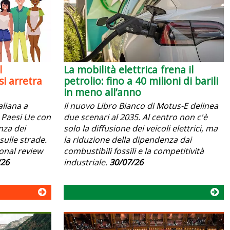
l
La mobilità elettrica frena il
i arretra
petrolio: fino a 40 milioni di barili
in meno all’anno
aliana a
Il nuovo Libro Bianco di Motus-E delinea
 i Paesi Ue con
due scenari al 2035. Al centro non c'è
anza dei
solo la diffusione dei veicoli elettrici, ma
sulle strade.
la riduzione della dipendenza dai
ional review
combustibili fossili e la competitività
/26
industriale.
30/07/26