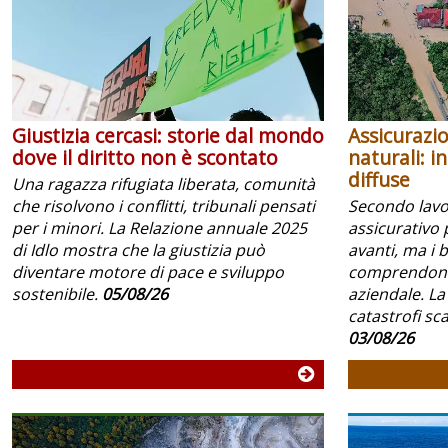
Giustizia cercasi: storie dal mondo
Assicurazio
dove il diritto non è scontato
naturali: i
diffuse
Una ragazza rifugiata liberata, comunità
che risolvono i conflitti, tribunali pensati
Secondo lavoc
per i minori. La Relazione annuale 2025
assicurativo 
di Idlo mostra che la giustizia può
avanti, ma i 
diventare motore di pace e sviluppo
comprendono 
sostenibile.
05/08/26
aziendale. La
catastrofi scar
03/08/26