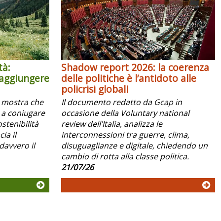
tà:
Shadow report 2026: la coerenza
raggiungere
delle politiche è l’antidoto alle
policrisi globali
x mostra che
Il documento redatto da Gcap in
 a coniugare
occasione della Voluntary national
ostenibilità
review dell’Italia, analizza le
ia il
interconnessioni tra guerre, clima,
davvero il
disuguaglianze e digitale, chiedendo un
cambio di rotta alla classe politica.
21/07/26