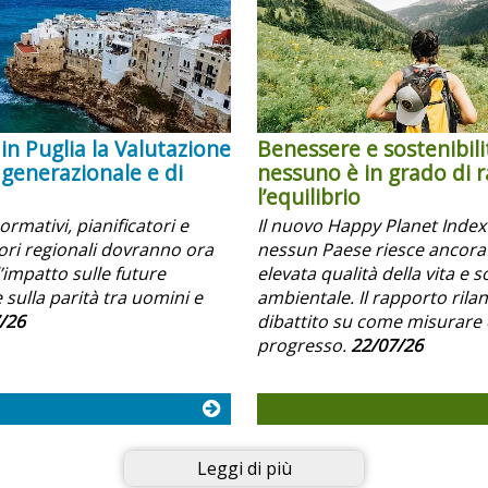
in Puglia la Valutazione
Benessere e sostenibili
 generazionale e di
nessuno è in grado di 
l’equilibrio
normativi, pianificatori e
Il nuovo Happy Planet Inde
i regionali dovranno ora
nessun Paese riesce ancora
’impatto sulle future
elevata qualità della vita e s
 sulla parità tra uomini e
ambientale. Il rapporto rilanc
/26
dibattito su come misurare 
progresso.
22/07/26
Leggi di più